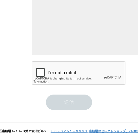
区南船場４-１４-３第２飯沼ビル２Ｆ
０６－６２５１－９９９１
南船場のセレクトショップ、ZABO