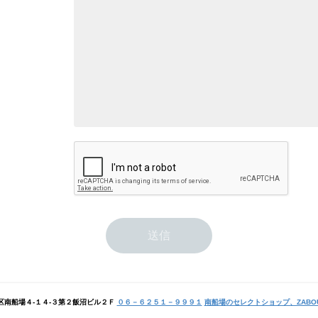
区南船場４-１４-３第２飯沼ビル２Ｆ
０６－６２５１－９９９１
南船場のセレクトショップ、ZABO