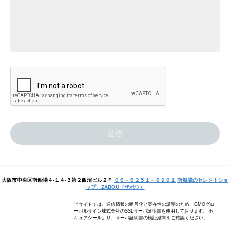
大阪市中央区南船場４-１４-３第２飯沼ビル２Ｆ
０６－６２５１－９９９１
南船場のセレクトショ
ップ、ZABOU（ザボウ）
当サイトでは、通信情報の暗号化と実在性の証明のため、GMOグロ
ーバルサイン株式会社のSSLサーバ証明書を使用しております。 セ
キュアシールより、サーバ証明書の検証結果をご確認ください。